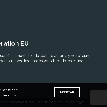
eration EU
son únicamente los del autor o autores y no reflejan
eden ser consideradas responsables de las mismas.
y mostrarle
ACEPTAR
nsideramos
ca de privacidad
-
Política de cookies
-
Aviso legal