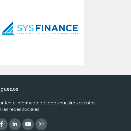
íguenos
antente informado de todos nuestros eventos
n las redes sociales