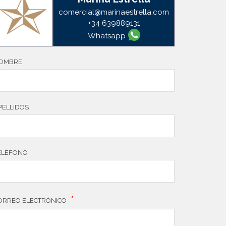
comercial@marinaestrella.com
+34 639889131
Whatsapp
OMBRE
PELLIDOS
ELÉFONO
*
ORREO ELECTRÓNICO