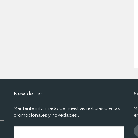
Newsletter
S
Mantente informado de nuestras noticias ofertas
M
promocionales y novedades .
e