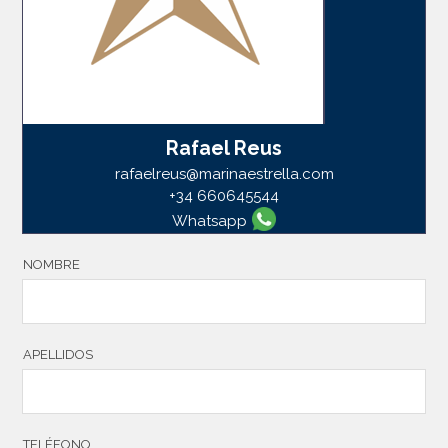
Rafael Reus
rafaelreus@marinaestrella.com
+34 660645544
Whatsapp
NOMBRE
APELLIDOS
TELÉFONO